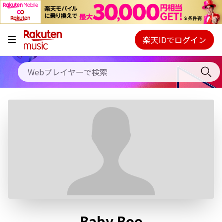
キャンペーン
料金プラン
楽天IDでログイン
Webプレイヤー
使い方
ご契約内容の確認・変更
ヘルプ
初回30日間無料お試し
Baby Boo