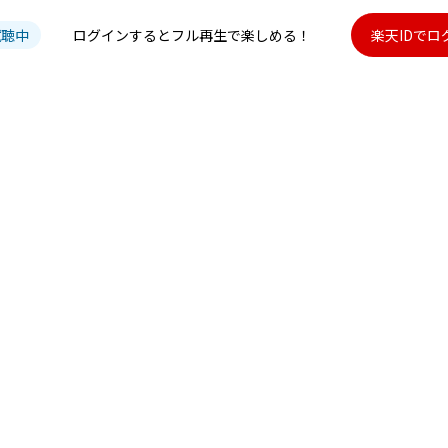
試聴中
ログインするとフル再生で楽しめる！
楽天IDでロ