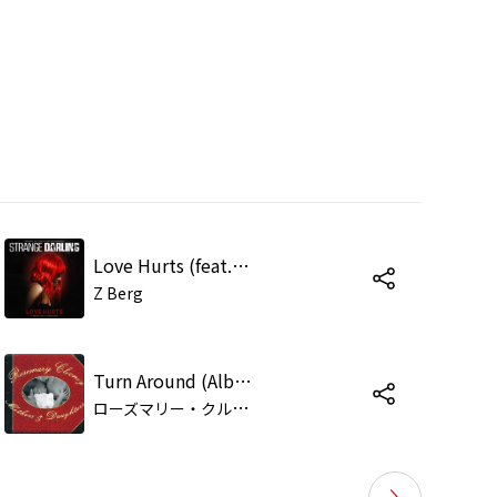
Love Hurts (feat. Keith Carradine) [From “Strange Darling”]
Z Berg
Turn Around (Album Version)
ロ
ーズマリー・クルーニー/キース・キャラダイン