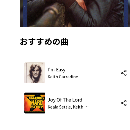
おすすめの曲
I'm Easy
Keith Carradine
Joy Of The Lord
K
eala Settle, Keith Carradine, Dale Soules, Hunter Foster, Allison Case, Jay Armstrong Johnson, Kathleen Elizabeth Monteleone, Jon Rua & William Youmans