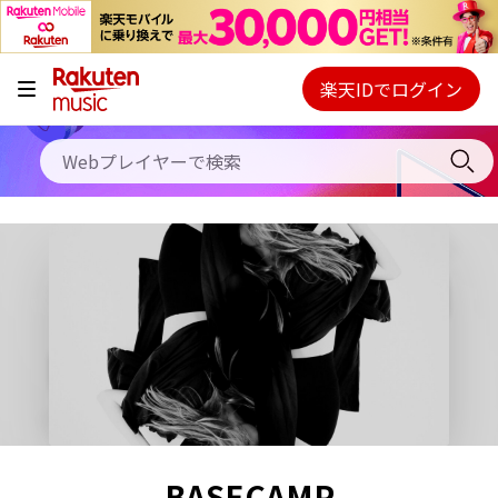
キャンペーン
料金プラン
楽天IDでログイン
Webプレイヤー
使い方
ご契約内容の確認・変更
ヘルプ
初回30日間無料お試し
BASECAMP