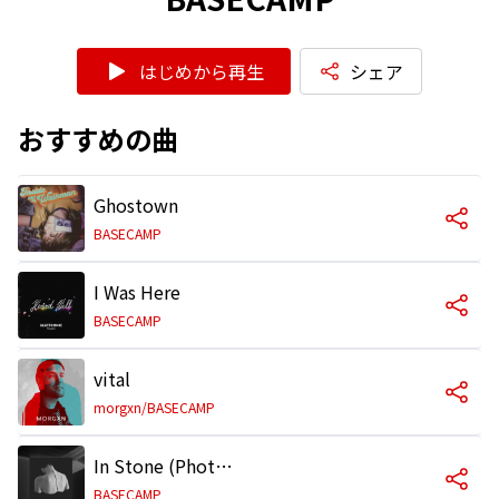
はじめから再生
シェア
おすすめの曲
Ghostown
BASECAMP
I Was Here
BASECAMP
vital
morgxn/BASECAMP
In Stone (Photay Remix)
BASECAMP