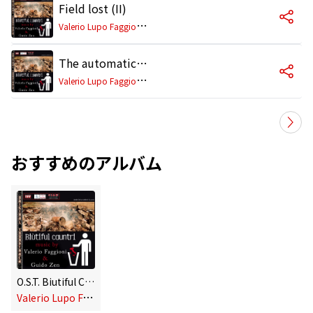
Field lost (II)
V
alerio Lupo Faggioni & Guido Zen
The automatic sheep
V
alerio Lupo Faggioni & Guido Zen
おすすめのアルバム
O.S.T. Biutiful Cauntri
V
alerio Lupo Faggioni & Guido Zen