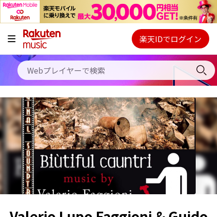
キャンペーン
料金プラン
楽天IDでログイン
Webプレイヤー
使い方
ご契約内容の確認・変更
ヘルプ
初回30日間無料お試し
Valerio Lupo Faggioni & Guido