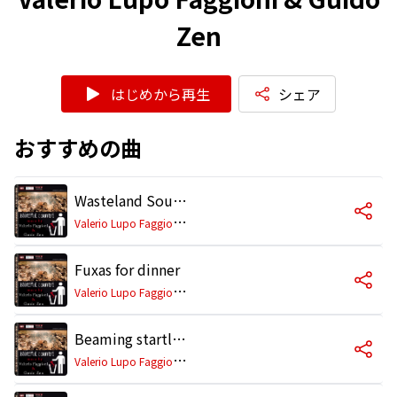
Zen
はじめから再生
シェア
おすすめの曲
Wasteland South (Var. I)
V
alerio Lupo Faggioni & Guido Zen
Fuxas for dinner
V
alerio Lupo Faggioni & Guido Zen
Beaming startle (Var. T)
V
alerio Lupo Faggioni & Guido Zen