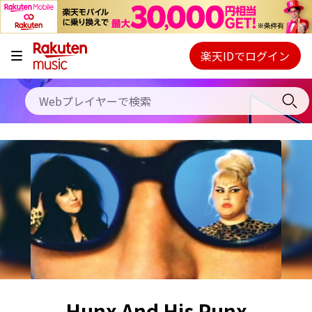
キャンペーン
料金プラン
楽天IDでログイン
Webプレイヤー
使い方
ご契約内容の確認・変更
ヘルプ
初回30日間無料お試し
Hunx And His Punx