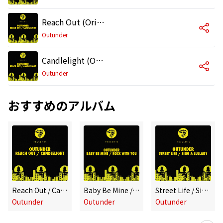
Reach Out (Original Mix)
Outunder
Candlelight (Original Mix)
Outunder
おすすめのアルバム
Reach Out / Candlelight
Baby Be Mine / Rock With You
Street Life / Sing A Lullaby
Outunder
Outunder
Outunder