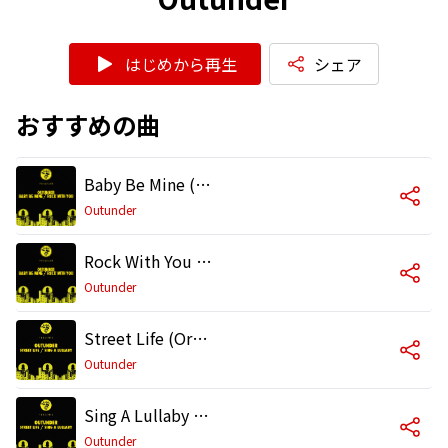
はじめから再生
シェア
おすすめの曲
Baby Be Mine (Original Mix)
Outunder
Rock With You (Original Mix)
Outunder
Street Life (Original Mix)
Outunder
Sing A Lullaby (Original Mix)
Outunder