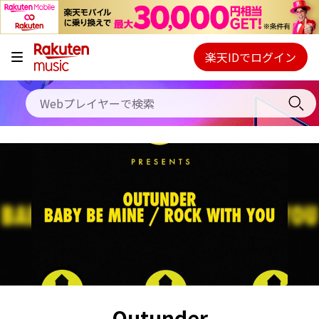
キャンペーン
料金プラン
楽天IDでログイン
Webプレイヤー
使い方
ご契約内容の確認・変更
ヘルプ
初回30日間無料お試し
Outunder