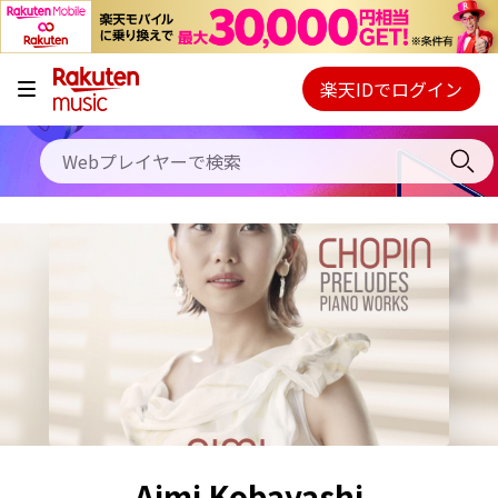
キャンペーン
料金プラン
楽天IDでログイン
Webプレイヤー
使い方
ご契約内容の確認・変更
ヘルプ
初回30日間無料お試し
Aimi Kobayashi