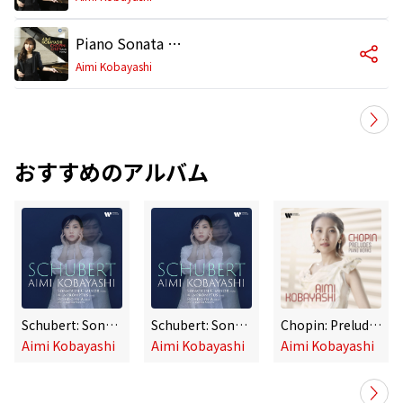
Piano Sonata No. 2 in B-Flat Minor, Op. 35: III. Marche funèbre
Aimi Kobayashi
おすすめのアルバム
Schubert: Sonata in C Minor, D. 958, 4 Impromptus, D. 935 & Rondo, D. 951
Schubert: Sonata in C Minor, D. 958, 4 Impromptus, D. 935 & Rondo, D. 951
Chopin: Preludes & Piano Works
Aimi Kobayashi
Aimi Kobayashi
Aimi Kobayashi