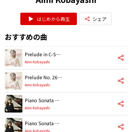
はじめから再生
シェア
おすすめの曲
Prelude in C-Sharp Minor, Op. 45
Aimi Kobayashi
Prelude No. 26 in A-Flat Major, Op. Posth
Aimi Kobayashi
Piano Sonata No. 2 in B-Flat Minor, Op. 35: I. Grave, Doppio movimento
Aimi Kobayashi
Piano Sonata No. 2 in B-Flat Minor, Op. 35: II. Scherzo
Aimi Kobayashi