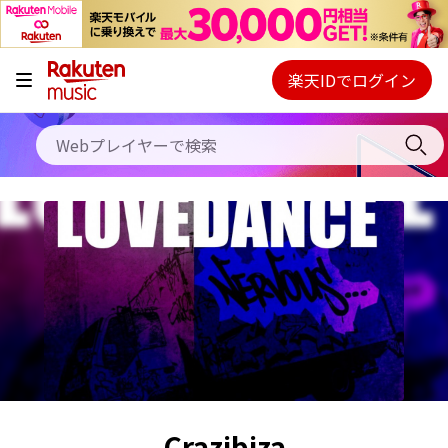
キャンペーン
料金プラン
楽天IDでログイン
Webプレイヤー
使い方
ご契約内容の確認・変更
ヘルプ
初回30日間無料お試し
Crazibiza