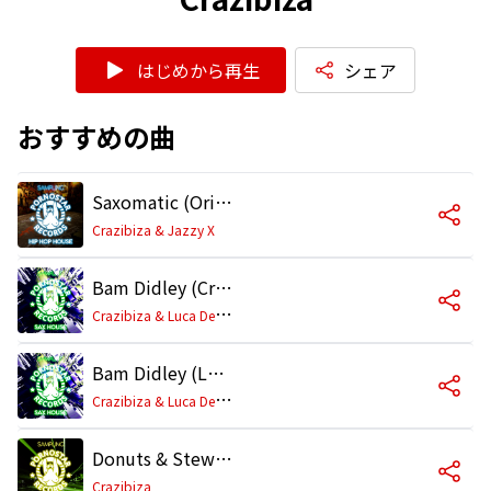
はじめから再生
シェア
おすすめの曲
Saxomatic (Original Mix)
Crazibiza & Jazzy X
Bam Didley (Crazibiza RIO Mix)
C
razibiza & Luca Debonaire
Bam Didley (Luca Debonaire Stadium Mix)
C
razibiza & Luca Debonaire
Donuts & Stew (Original Mix)
Crazibiza