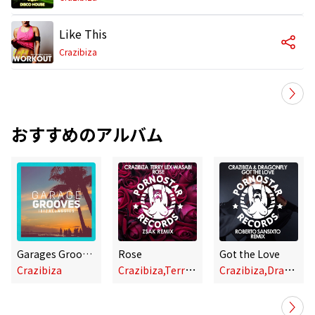
Like This
Crazibiza
おすすめのアルバム
Garages Grooves Ibiza Classics
Rose
Got the Love
C
razibiza,Terry Lex,Wasabi
C
razibiza,DragonFly
Crazibiza