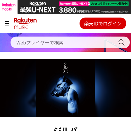
キャンペーン
料金プラン
楽天IDでログイン
Webプレイヤー
使い方
ご契約内容の確認・変更
ヘルプ
初回30日間無料お試し
ジルバ