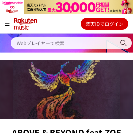
キャンペーン
料金プラン
楽天IDでログイン
Webプレイヤー
使い方
ご契約内容の確認・変更
ヘルプ
初回30日間無料お試し
ABOVE & BEYOND feat.ZOE