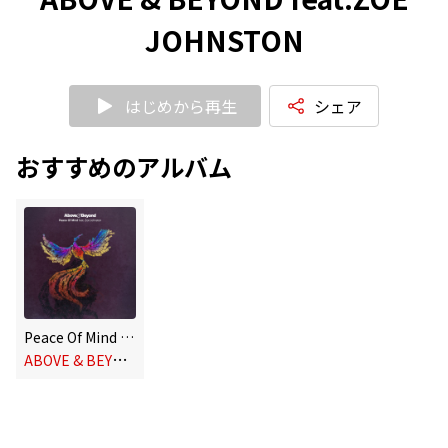
JOHNSTON
はじめから再生
シェア
おすすめのアルバム
Peace Of Mind [Remixes] - EP
A
BOVE & BEYOND feat.ZOE JOHNSTON