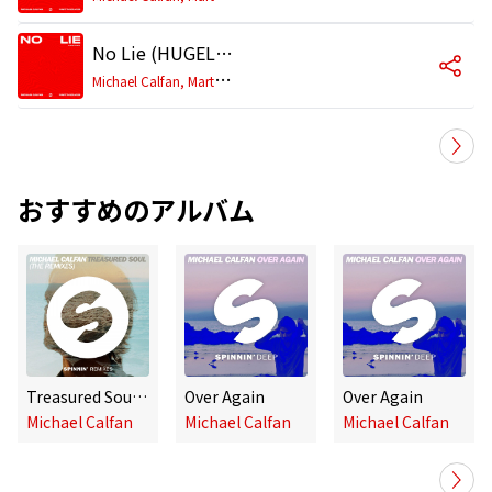
No Lie (HUGEL Remix) [Extended]
M
ichael Calfan, Martin Solveig
おすすめのアルバム
Treasured Soul (The Remixes)
Over Again
Over Again
Michael Calfan
Michael Calfan
Michael Calfan