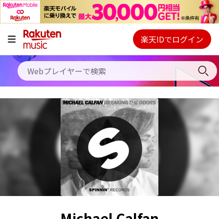
キャンペーン
料金プラン
楽天IDでログイン
Webプレイヤー
使い方
ご契約内容の確認・変更
ヘルプ
初回30日間無料お試し
Michael Calfan