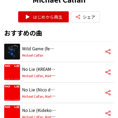
はじめから再生
シェア
おすすめの曲
Wild Game (feat. Monique Lawz) [Ferreck Dawn Remix Extended]
Michael Calfan
No Lie (KREAM Remix) [Extended]
M
ichael Calfan, Martin Solveig
No Lie (Nico de Andrea Remix) [Extended]
M
ichael Calfan, Martin Solveig
No Lie (Kideko Remix) [Extended]
M
ichael Calfan, Martin Solveig