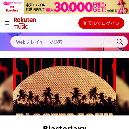
キャンペーン
料金プラン
楽天IDでログイン
Webプレイヤー
使い方
ご契約内容の確認・変更
ヘルプ
初回30日間無料お試し
Blasterjaxx