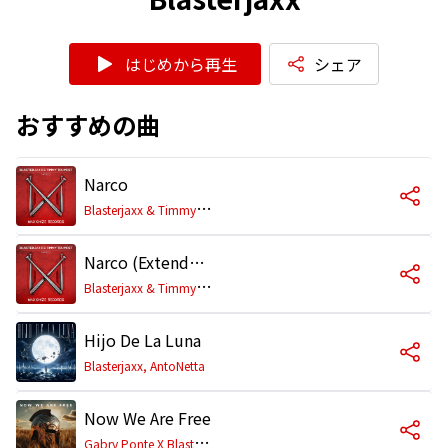
はじめから再生
シェア
おすすめの曲
Narco
B
lasterjaxx & Timmy Trumpet
Narco (Extended Mix)
B
lasterjaxx & Timmy Trumpet
Hijo De La Luna
Blasterjaxx, AntoNetta
Now We Are Free
G
abry Ponte X Blasterjaxx X 1 World X AntoNetta