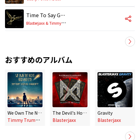
Time To Say Goodbye
B
lasterjaxx & Timmy Trumpet
おすすめのアルバム
We Own The Night (feat. Chandan Shetty)
The Devil's Holding On (feat. Diandra Faye)
Gravity
T
immy Trumpet, Blasterjaxx
Blasterjaxx
Blasterjaxx