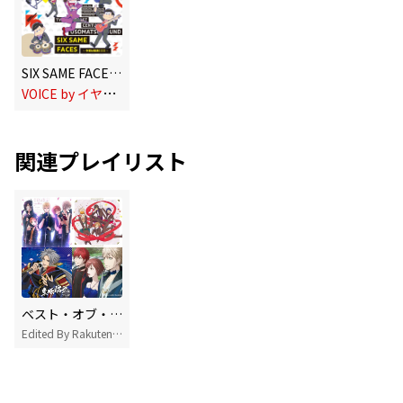
SIX SAME FACES ～今夜は最高!!!!!!～
V
OICE by イヤミ feat.おそ松×カラ松×チョロ松×一松×十四松×トド松 (cv.鈴村健一、櫻井孝宏、中村悠一、神谷浩史、福山 潤、小野大輔、入野自由)
関連プレイリスト
ベスト・オブ・声優ソングス(男性編)
Edited By Rakuten Music