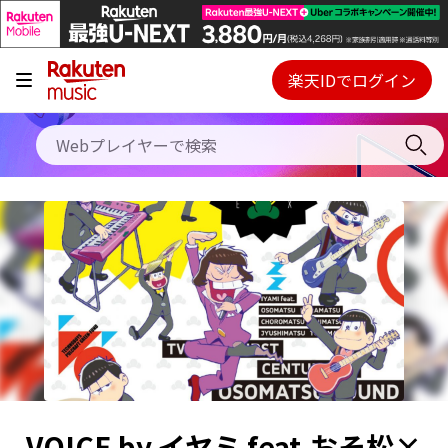
キャンペーン
料金プラン
楽天IDでログイン
Webプレイヤー
使い方
ご契約内容の確認・変更
ヘルプ
初回30日間無料お試し
VOICE by イヤミ feat.おそ松×