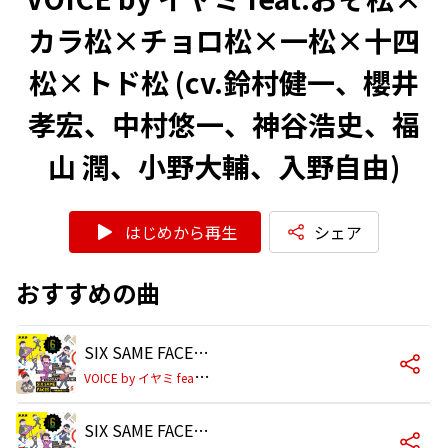
カラ松×チョロ松×一松×十四
松×トド松 (cv.鈴村健一、櫻井
孝宏、中村悠一、神谷浩史、福
山 潤、小野大輔、入野自由)
はじめから再生
シェア
おすすめの曲
SIX SAME FACES ～今夜は最高!!!!!!～
V
OICE by イヤミ feat.おそ松×カラ松×チョロ松×一松×十四松×トド松 (cv.鈴村健一、櫻井孝宏、中村悠一、神谷浩史、福山 潤、小野大輔、入野自由)
SIX SAME FACES ～今夜は最高!!!!!!～(おそ松 ver.)