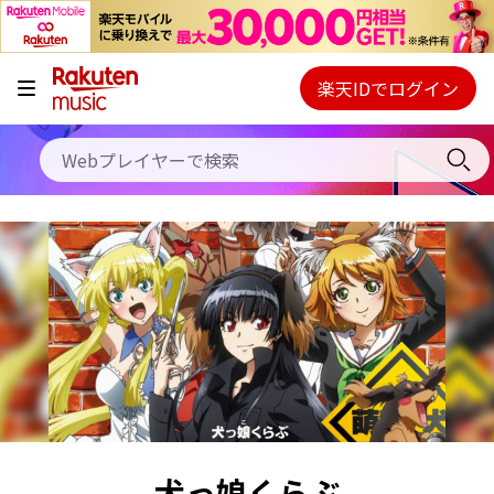
キャンペーン
料金プラン
楽天IDでログイン
Webプレイヤー
使い方
ご契約内容の確認・変更
ヘルプ
初回30日間無料お試し
犬っ娘くらぶ