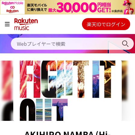
キャンペーン
料金プラン
楽天IDでログイン
Webプレイヤー
使い方
ご契約内容の確認・変更
ヘルプ
初回30日間無料お試し
AKIHIRO NAMBA (Hi-