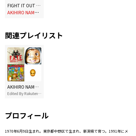
FIGHT IT OUT feat. K(Pay money To my Pain) / F.A.T.E.
A
KIHIRO NAMBA (Hi-STANDARD / NAMBA69) × TAKESHI UEDA (AA=)
関連プレイリスト
AKIHIRO NAMBA (Hi-STANDARD / NAMBA69) X TAKESHI UEDA (AA=)が好きなら聴いてほしいアーティスト10選
Edited By Rakuten Music
プロフィール
1970年6月9日生まれ。東京都中野区で生まれ、新潟県で育つ。1991年にメ