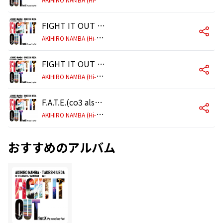
FIGHT IT OUT feat. K (Pay money To my Pain)(ヒゲドライバー Remix)
A
KIHIRO NAMBA (Hi-STANDARD / NAMBA69) × TAKESHI UEDA (AA=)
FIGHT IT OUT feat. K (Pay money To my Pain)(Neo Needle Remix)
A
KIHIRO NAMBA (Hi-STANDARD / NAMBA69) × TAKESHI UEDA (AA=)
F.A.T.E.(co3 also known as FACT remix)
A
KIHIRO NAMBA (Hi-STANDARD / NAMBA69) × TAKESHI UEDA (AA=)
おすすめのアルバム