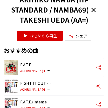
STANDARD / NAMBA69) ×
TAKESHI UEDA (AA=)
はじめから再生
シェア
おすすめの曲
F.A.T.E.
A
KIHIRO NAMBA (Hi-STANDARD / NAMBA69) × TAKESHI UEDA (AA=)
FIGHT IT OUT feat. K (Pay money To my Pain)
A
KIHIRO NAMBA (Hi-STANDARD / NAMBA69) X TAKESHI UEDA (AA=)
F.A.T.E.(intense Remix)
A
KIHIRO NAMBA (Hi-STANDARD / NAMBA69) × TAKESHI UEDA (AA=)