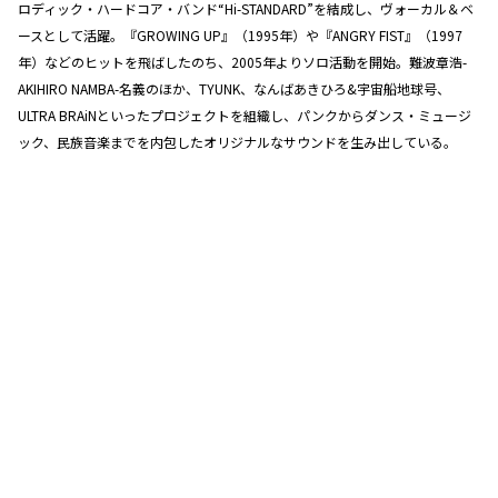
ロディック・ハードコア・バンド“Hi-STANDARD”を結成し、ヴォーカル＆ベ
ースとして活躍。『GROWING UP』（1995年）や『ANGRY FIST』（1997
年）などのヒットを飛ばしたのち、2005年よりソロ活動を開始。難波章浩-
AKIHIRO NAMBA-名義のほか、TYUNK、なんばあきひろ&宇宙船地球号、
ULTRA BRAiNといったプロジェクトを組織し、パンクからダンス・ミュージ
ック、民族音楽までを内包したオリジナルなサウンドを生み出している。