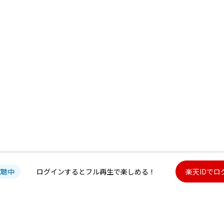
試聴中
ログインするとフル再生で楽しめる！
楽天IDでロ