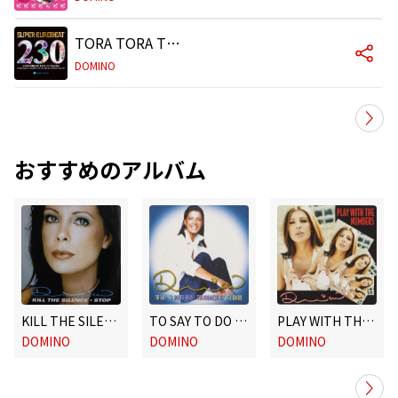
TORA TORA TORA
DOMINO
おすすめのアルバム
KILL THE SILENCE / STOP (Original ABEATC 12" master)
TO SAY TO DO TO KISS / TOMODACHI BIG FRIEND (Original ABEATC 12" master)
PLAY WITH THE NUMBERS / WOA WOA WOA (Original ABEATC 12" master)
DOMINO
DOMINO
DOMINO