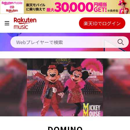
キャンペーン
料金プラン
楽天IDでログイン
Webプレイヤー
使い方
ご契約内容の確認・変更
ヘルプ
初回30日間無料お試し
DOMINO