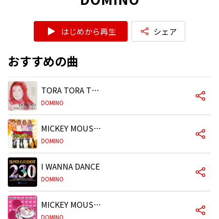
はじめから再生
シェア
おすすめの曲
TORA TORA TORA
DOMINO
MICKEY MOUSE MARCH
DOMINO
I WANNA DANCE
DOMINO
MICKEY MOUSE MARCH (EUROBEAT VERSION (FULL VERSION))
DOMINO