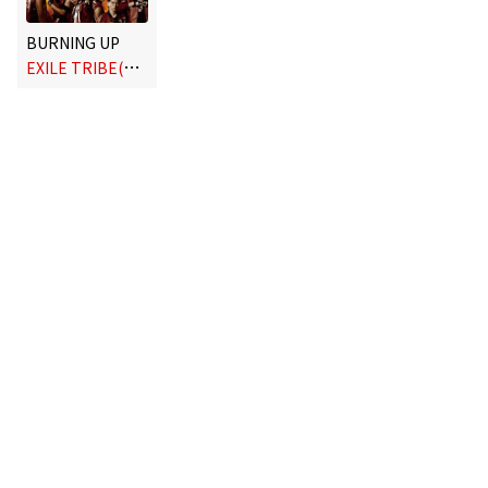
BURNING UP
E
XILE TRIBE(三代目 J Soul Brothers VS GENERATIONS)