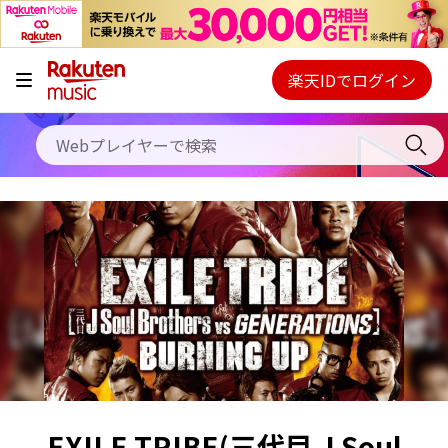
キャンペーン
料金プラン
楽天IDでログイン
Webプレイヤー
使い方
ご契約内容の確認・変更
ヘルプ
初回30日間無料お試し
EXILE TRIBE(三代目 J Soul