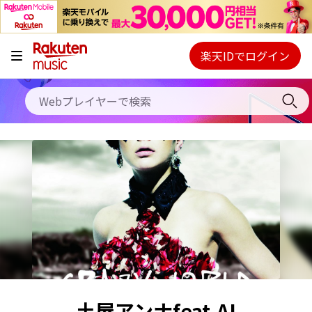
キャンペーン
料金プラン
楽天IDでログイン
Webプレイヤー
使い方
ご契約内容の確認・変更
ヘルプ
初回30日間無料お試し
土屋アンナfeat.AI