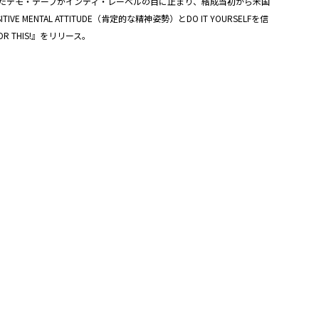
まいたデモ・テープがインディ・レーベルの目に止まり、結成当初から米国
AL ATTITUDE（肯定的な精神姿勢）とDO IT YOURSELFを信
 THIS!』をリリース。