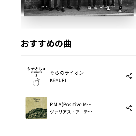
おすすめの曲
そらのライオン
KEMURI
P.M.A(Positive Mental Attitude)/KEMURI
ヴ
ァリアス・アーティスト