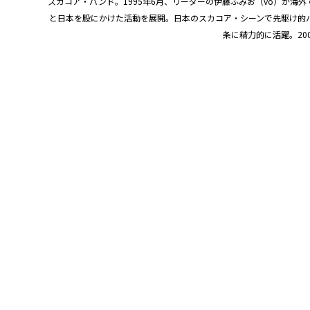
スカコア・バンド。1995年6月、リーダーの伊藤ふみお（vo）が海
と日本を股にかけた活動を展開。日本のスカコア・シーンで先駆け的バンドとして
条に精力的に活躍。200