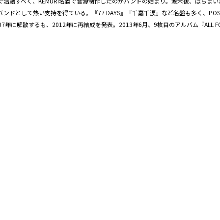
外で活動すべく、KEMURI名義で音源制作したのがバンドの始まり。渡米後、ばら
熱い支持を得ている。『77 DAYS』『千嘉千涙』など名盤も多く、POSITIVE MENT
7年に解散するも、2012年に再結成を発表。2013年6月、9枚目のアルバム『ALL FOR