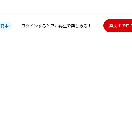
試聴中
ログインするとフル再生で楽しめる！
楽天IDでロ