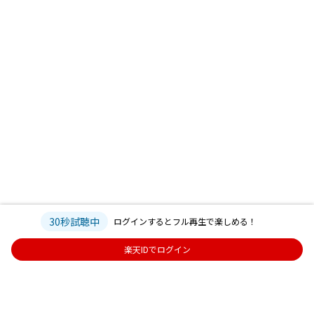
30秒試聴中
ログインするとフル再生で楽しめる！
楽天IDでログイン