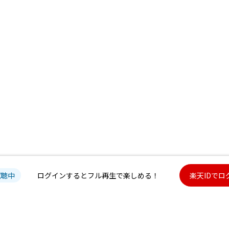
試聴中
ログインするとフル再生で楽しめる！
楽天IDでロ