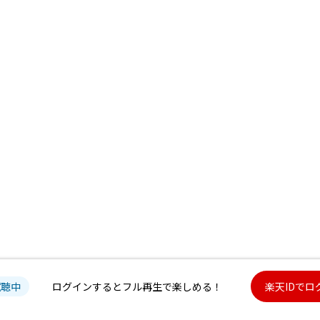
試聴中
ログインするとフル再生で楽しめる！
楽天IDでロ