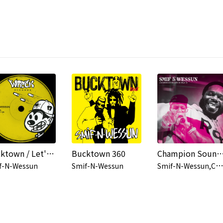
Bucktown / Let's Get It On
Bucktown 360
Champion Sound (Live from 
mif-N-Wessun,Champion Sou
f-N-Wessun
Smif-N-Wessun