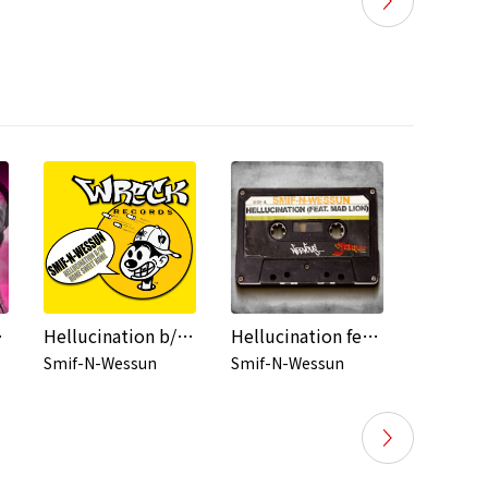
Prague)
Hellucination b/w Home Sweet Home
Hellucination feat. Mad Lion - Jaguar Skills Stand Strong Remix
S
nd
Smif-N-Wessun
Smif-N-Wessun
Smif-N-W