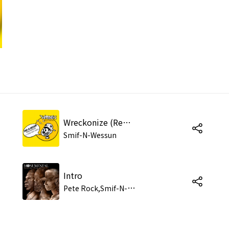
Wreckonize (Remix Vocal)
Smif-N-Wessun
Intro
P
ete Rock,Smif-N-Wessun