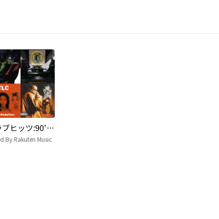
クラブヒッツ:90's R&B/HIP HOP vol.2
ed By Rakuten Music