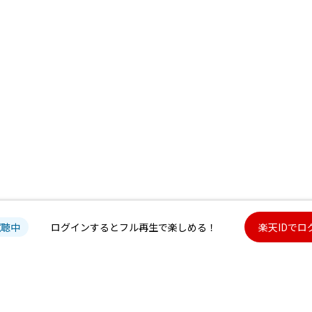
試聴中
ログインするとフル再生で楽しめる！
楽天IDでロ