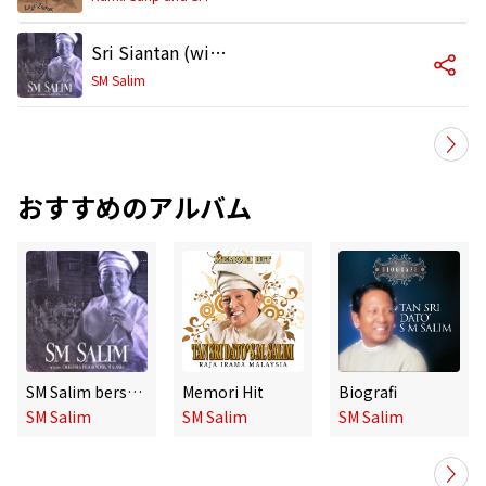
Sri Siantan (with Orkestra Filharmonik Malaysia) [Live]
SM Salim
おすすめのアルバム
SM Salim bersama Orkestra Filharmonik Malaysia (Live)
Memori Hit
Biografi
SM Salim
SM Salim
SM Salim