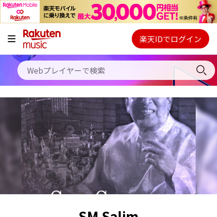
キャンペーン
料金プラン
楽天IDでログイン
Webプレイヤー
使い方
ご契約内容の確認・変更
ヘルプ
初回30日間無料お試し
SM Salim