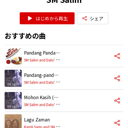
はじめから再生
シェア
おすすめの曲
Pandang Pandang, Jeling Jeling
S
M Salim and Dato' Sri Siti Nurhaliza
Pandang-pandang, Jeling-jeling (with Orkestra Filharmonik Malaysia) [Live]
S
M Salim and Dato' Sri Siti Nurhaliza
Mohon Kasih (with Orkestra Filharmonik Malaysia) [Live]
S
M Salim and Dato' Sri Siti Nurhaliza
Lagu Zaman
R
amli Sarip and SM Salim