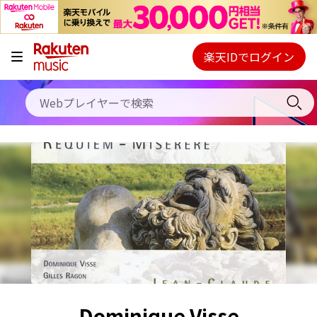
キャンペーン
料金プラン
楽天IDでログイン
Webプレイヤー
使い方
ご契約内容の確認・変更
ヘルプ
初回30日間無料お試し
Dominique Visse