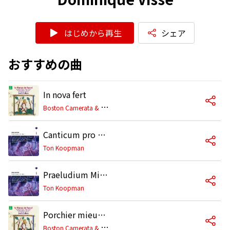
はじめから再生
シェア
おすすめの曲
In nova fert
B
oston Camerata & Joel Cohen
Canticum pro pace, H. 392
Ton Koopman
Praeludium Michaelis Archangeli factum in coelo cum dracone, H. 410
Ton Koopman
Porchier mieuz estre ameroy
B
oston Camerata & Joel Cohen