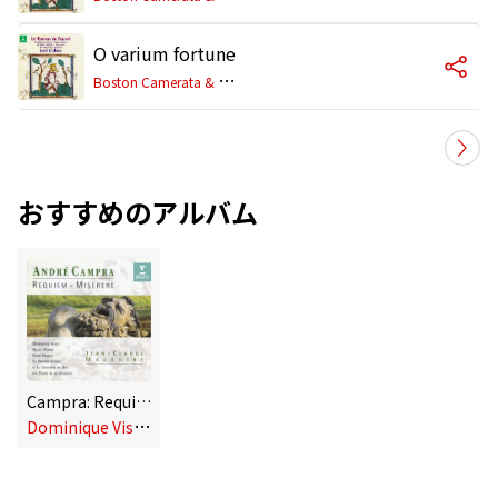
O varium fortune
B
oston Camerata & Joel Cohen
おすすめのアルバム
Campra: Requiem & Miserere
D
ominique Visse/Gilles Ragon/Peter Harvey/Les Pages de la Chapelle/Olivier Schneebeli/La Grande Ecurie et la Chambre du Roy/Jean-Claude Malgoire