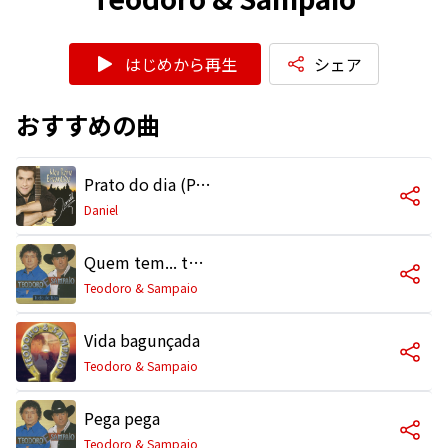
はじめから再生
シェア
おすすめの曲
Prato do dia (Participação especial de Teodoro & Sampaio)
Daniel
Quem tem... tem medo
Teodoro & Sampaio
Vida bagunçada
Teodoro & Sampaio
Pega pega
Teodoro & Sampaio