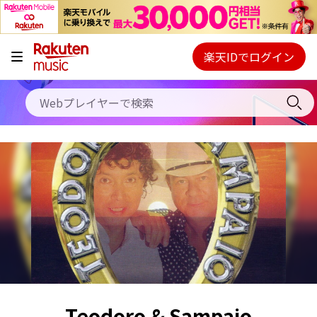
キャンペーン
料金プラン
楽天IDでログイン
Webプレイヤー
使い方
ご契約内容の確認・変更
ヘルプ
初回30日間無料お試し
Teodoro & Sampaio