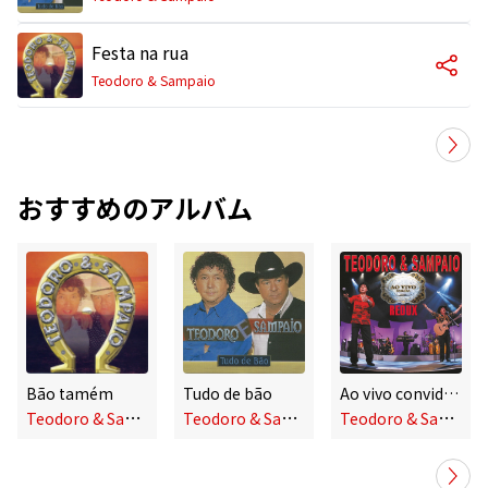
Festa na rua
Teodoro & Sampaio
おすすめのアルバム
Bão tamém
Tudo de bão
Ao vivo convida (Redux)
T
eodoro & Sampaio
T
eodoro & Sampaio
T
eodoro & Sampaio