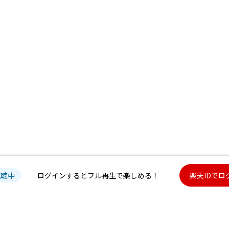
試聴中
ログインするとフル再生で楽しめる！
楽天IDでロ