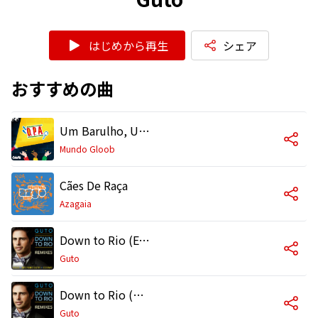
はじめから再生
シェア
おすすめの曲
Um Barulho, Um Sumiço
Mundo Gloob
Cães De Raça
Azagaia
Down to Rio (Extended Mix)
Guto
Down to Rio (Radio Mix)
Guto