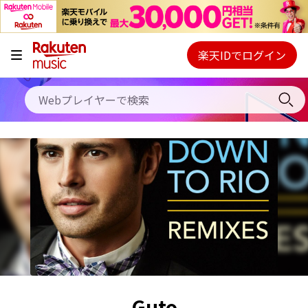
キャンペーン
料金プラン
楽天IDでログイン
Webプレイヤー
使い方
ご契約内容の確認・変更
ヘルプ
初回30日間無料お試し
Guto