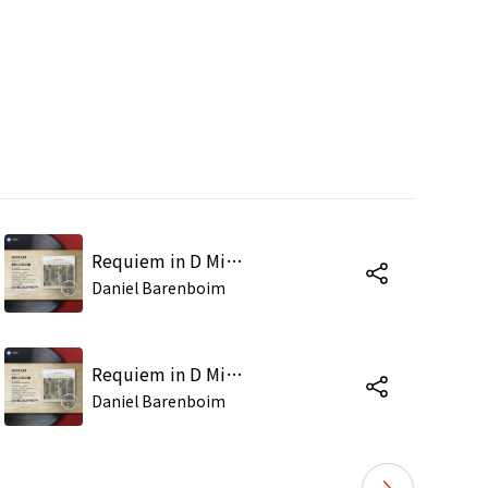
Requiem in D Minor, K. 626: I. Introitus
Daniel Barenboim
Requiem in D Minor, K. 626: IV. Tuba mirum
Daniel Barenboim