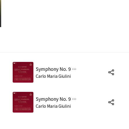
Symphony No. 9 in D Minor, Op. 125 "Choral": IV. (c) Allegro assai. "Freude, Freude!" -
Carlo Maria Giulini
Symphony No. 9 in D Minor, Op. 125 "Choral": IV. (g) Allegro ma non tanto. "Freude, Tochter aus Elysium!" -
Carlo Maria Giulini