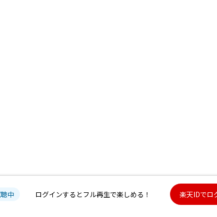
試聴中
ログインするとフル再生で楽しめる！
楽天IDでロ