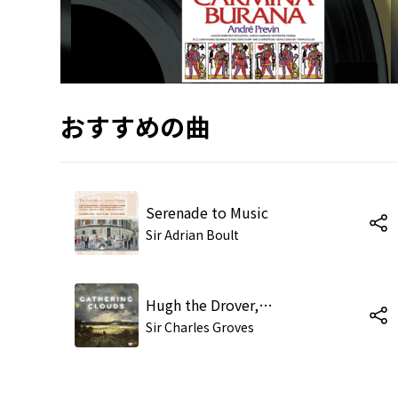
おすすめの曲
Serenade to Music
Sir Adrian Boult
Hugh the Drover, or Love in the Stocks, Act 1: "Horse-Hoofs, Horse-Hoofs, Thunder Down the Valleys" (Hugh, Mary, Aunt Jane)
Sir Charles Groves