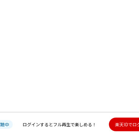
試聴中
ログインするとフル再生で楽しめる！
楽天IDでロ