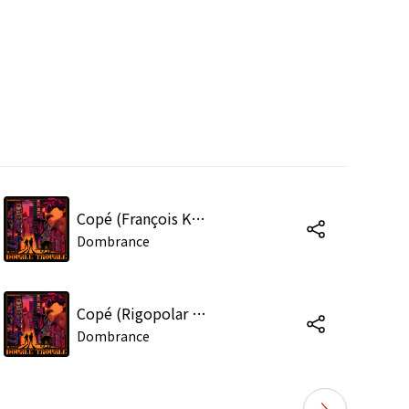
Copé (François K Remix)
Dombrance
Copé (Rigopolar Remix)
Dombrance