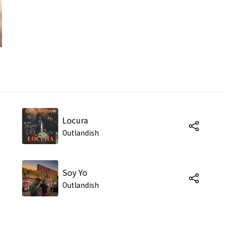
Locura
Outlandish
Soy Yo
Outlandish