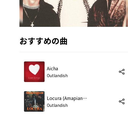
おすすめの曲
Aicha
Outlandish
Locura (Amapiano Remix)
Outlandish