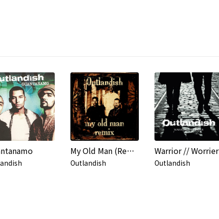
antanamo
My Old Man (Remix)
Warrior // Worrier
landish
Outlandish
Outlandish