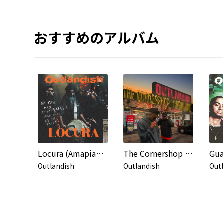
おすすめのアルバム
Locura (Amapiano Remix)
The Cornershop Carnival
Gu
Outlandish
Outlandish
Out