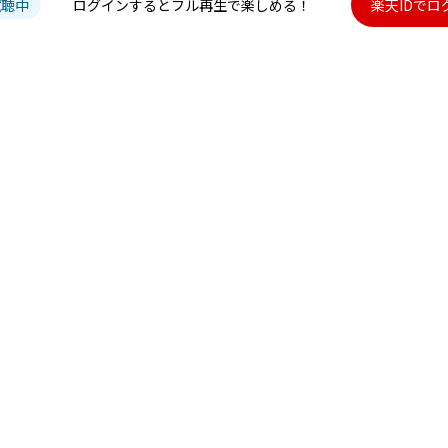
試聴中
ログインするとフル再生で楽しめる！
楽天IDでロ