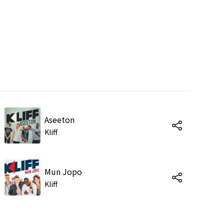
Aseeton
Kliff
Mun Jopo
Kliff