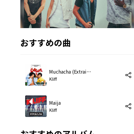
おすすめの曲
Muchacha (Extrait de la Bande Originale du film « Les Déguns 2 »)
Kliff
Maija
Kliff
おすすめのアルバム