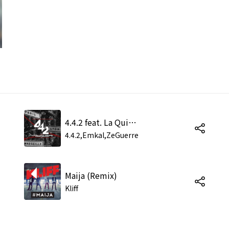
4.4.2 feat. La Quica,HMZ,Kliff,Kenem
4.4.2,Emkal,ZeGuerre
Maija (Remix)
Kliff