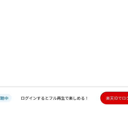
試聴中
ログインするとフル再生で楽しめる！
楽天IDでロ