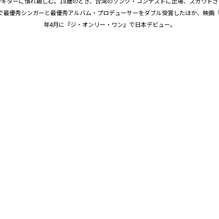
やギターに慣れ親しむ。18歳のとき、台湾のソング・コンテストに出場、スカウトさ
で最優秀シンガーと最優秀アルバム・プロデューサーをダブル受賞したほか、映画『SP
年4月に『ジ・オンリー・ワン』で日本デビュー。