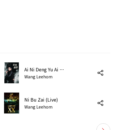
Ai Ni Deng Yu Ai Zi Ji (Album Version)
Wang Leehom
Ni Bu Zai (Live)
Wang Leehom