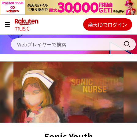
キャンペーン
料金プラン
楽天IDでログイン
Webプレイヤー
使い方
ご契約内容の確認・変更
ヘルプ
初回30日間無料お試し
Sonic Youth