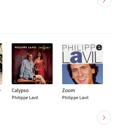
e créole
Calypso
Zoom
L'Essent
Philippe Lavil
Philippe Lavil
Philippe 