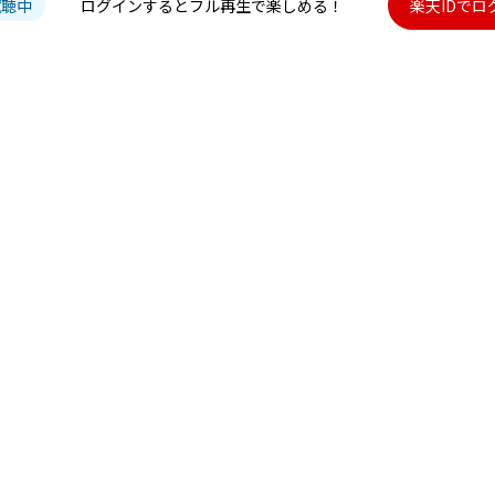
試聴中
ログインするとフル再生で楽しめる！
楽天IDでロ