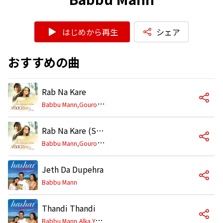
はじめから再生
シェア
おすすめの曲
Rab Na Kare
B
abbu Mann,Gourov Dasgupta
Rab Na Kare (Slow)
B
abbu Mann,Gourov Dasgupta
Jeth Da Dupehra
Babbu Mann
Thandi Thandi
B
abbu Mann,Alka Yagnik