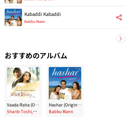
Kabaddi Kabaddi
Babbu Mann
おすすめのアルバム
Vaada Raha (Original Motion Picture Soundtrack)
Hashar (Original Motion Picture Soundtrack)
S
harib Toshi,Sanjoy Chowdhury,Babbu Mann
Babbu Mann