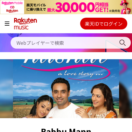
キャンペーン
料金プラン
楽天IDでログイン
Webプレイヤー
使い方
ご契約内容の確認・変更
ヘルプ
初回30日間無料お試し
Babbu Mann