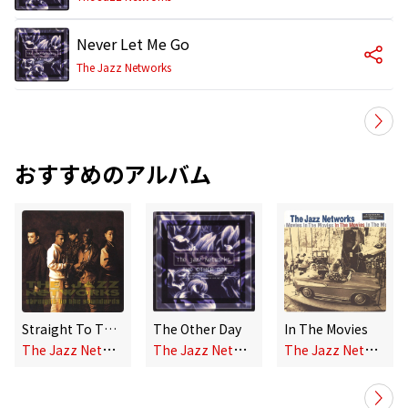
Never Let Me Go
The Jazz Networks
おすすめのアルバム
Straight To The Standards
The Other Day
In The Movies
T
he Jazz Networks
T
he Jazz Networks
T
he Jazz Networks