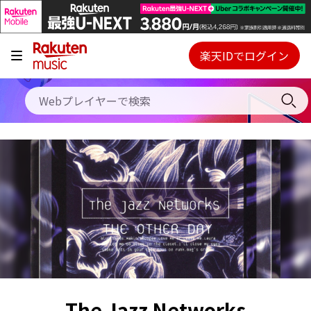
キャンペーン
料金プラン
楽天IDでログイン
Webプレイヤー
使い方
ご契約内容の確認・変更
ヘルプ
初回30日間無料お試し
The Jazz Networks