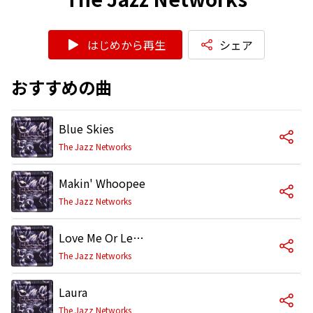
はじめから再生
シェア
おすすめの曲
Blue Skies
The Jazz Networks
Makin' Whoopee
The Jazz Networks
Love Me Or Leave Me
The Jazz Networks
Laura
The Jazz Networks