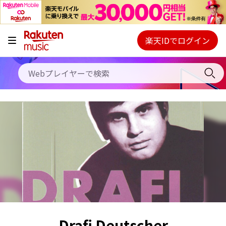
キャンペーン
料金プラン
楽天IDでログイン
Webプレイヤー
使い方
ご契約内容の確認・変更
ヘルプ
初回30日間無料お試し
Drafi Deutscher