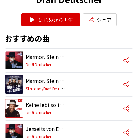
はじめから再生
シェア
おすすめの曲
Marmor, Stein und Eisen bricht (Version 1987)
Drafi Deutscher
Marmor, Stein und Eisen bricht (Stereoact Remix)
S
tereoact/Drafi Deutscher
Keine lebt so tief in mir wie du
Drafi Deutscher
Jenseits von Eden
Drafi Deutscher