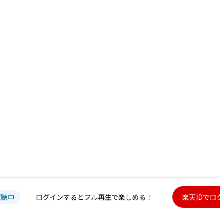
試聴中
ログインするとフル再生で楽しめる！
楽天IDでロ