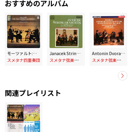
おすすめのアルバム
モーツァルト:弦楽四重奏曲 第17番≪狩≫&第15番
Janacek String Quartets: No. 1 "Kreutzer Sonata" & No. 2 "Intimate Pages"
Antonin Dvorak Quintets, Op. 97 & 5
ス
メタナ弦楽四重奏団
ス
メタナ弦楽四重奏団
スメタナ四重奏団
関連プレイリスト