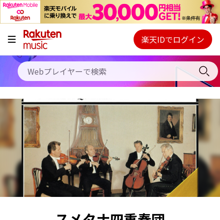
キャンペーン
料金プラン
楽天IDでログイン
Webプレイヤー
使い方
ご契約内容の確認・変更
ヘルプ
初回30日間無料お試し
スメタナ四重奏団