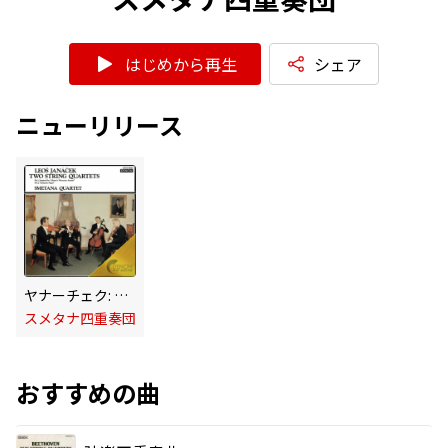
はじめから再生
シェア
ニューリリース
ヤナーチェク: 弦楽四重奏曲 第1番&第2番
スメタナ四重奏団
おすすめの曲