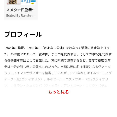
スメタナ四重奏団が好きなあなたにおすすめ
Edited By Rakuten Music
プロフィール
1945年に発足、1988年に「さよなら公演」を行なって活動に終止符を打っ
た。45年間にわたって「弦の国」チェコを代表する、そして20世紀を代表す
る弦楽四重奏団として君臨した。常に暗譜で演奏するなど、高度で緻密な演
奏は一分の隙も無い完璧なものだった。当初は後に名指揮者となるヴァーツ
ラフ・ノイマンがヴィオラを担当していたが、1955年からはイルジー・ノヴ
ァーク（第1ヴァイオリン）、ルボミール・コステツキー（第2ヴァイオリ
ン）、ミラン・シュカンパ（ヴィオラ）、アントニーン・コホウト（チェ
もっと見る
ロ）が不動のメンバーとして活躍した。