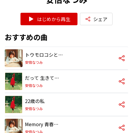
はじめから再生
シェア
おすすめの曲
トウモロコシと空と風
安倍なつみ
だって 生きてかなくちゃ
安倍なつみ
22歳の私
安倍なつみ
Memory 青春の光 (安倍 Version)
安倍なつみ