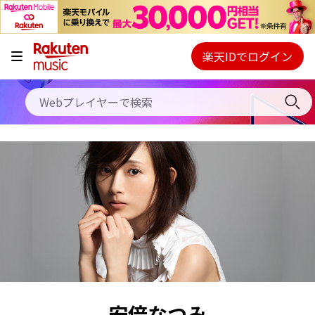
キャンペーン
料金プラン
楽天IDでログイン
Webプレイヤー
使い方
ご契約内容の確認・変更
ヘルプ
初回30日間無料お試し
安倍なつみ