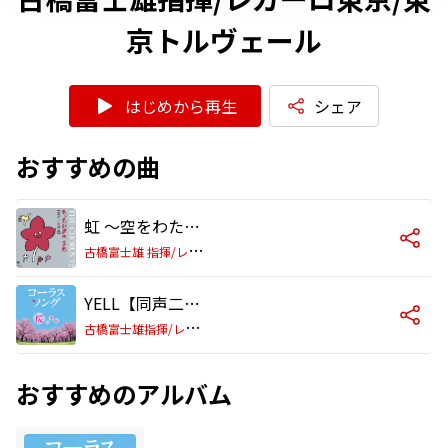
京トルヴェール
はじめから再生
シェア
おすすめの曲
虹 ～空をわたる～ 【女声】
古
橋富士雄 指揮/レガーロ東京・東京トルヴェール
YELL【同声二部】 第76回全国学校音楽コンクール 課題曲<いきものがかり>
古
橋富士雄指揮/レガーロ東京/東京トルヴェール
おすすめのアルバム