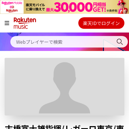
キャンペーン
料金プラン
楽天IDでログイン
Webプレイヤー
使い方
ご契約内容の確認・変更
ヘルプ
初回30日間無料お試し
古橋富士雄指揮/レガーロ東京/東