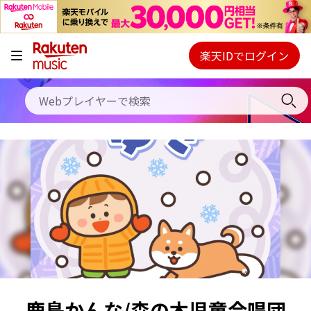
キャンペーン
料金プラン
楽天IDでログイン
Webプレイヤー
使い方
ご契約内容の確認・変更
ヘルプ
初回30日間無料お試し
鹿島かんな/森の木児童合唱団