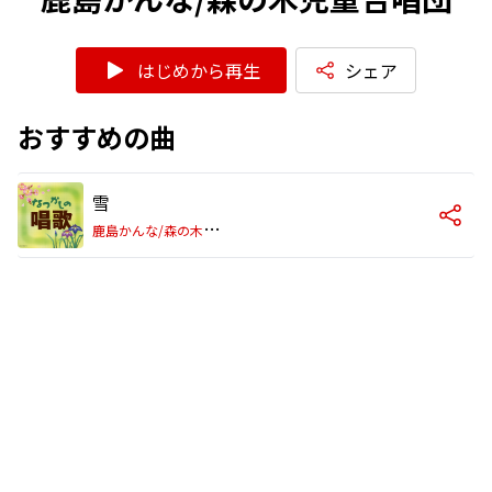
はじめから再生
シェア
おすすめの曲
雪
鹿
島かんな/森の木児童合唱団