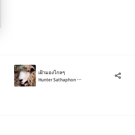
เฝ้ามองไกลๆ
H
unter Sathaphon Phonganrai