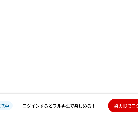
試聴中
ログインするとフル再生で楽しめる！
楽天IDでロ