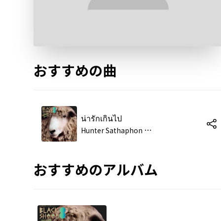
おすすめの曲
น่ารักเกินไป
H
unter Sathaphon Phonganrai
おすすめのアルバム