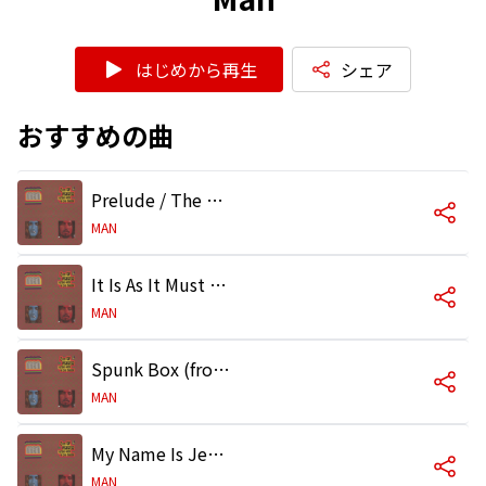
はじめから再生
シェア
おすすめの曲
Prelude / The Storm (from '2 Ozs. Of Plastic With A Hole In The Middle' LP)
MAN
It Is As It Must Be
MAN
Spunk Box (from '2 Ozs. Of Plastic With A Hole In The Middle' LP)
MAN
My Name Is Jesus Smith
MAN