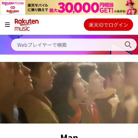
キャンペーン
料金プラン
楽天IDでログイン
Webプレイヤー
使い方
ご契約内容の確認・変更
ヘルプ
初回30日間無料お試し
Man