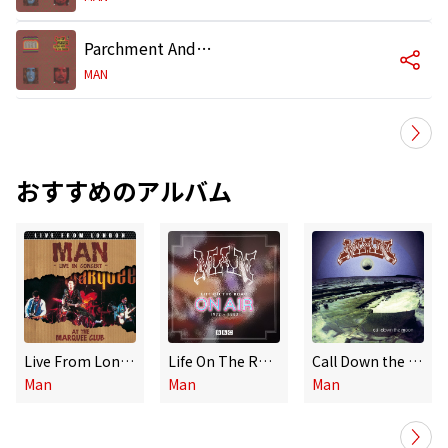
Parchment And Candles
MAN
おすすめのアルバム
Live From London
Life On The Road: On Air 1972-1983 (Live)
Call Down the Moon
Man
Man
Man