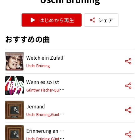
はじめから再生
シェア
おすすめの曲
Welch ein Zufall
Uschi Brüning
Wenn es so ist
G
ünther Fischer-Quintett,Uschi Brüning
Jemand
U
schi Brüning,Günther Fischer-Quintett
Erinnerung an Jürgen H.
U
schi Brüning,Günther Fischer-Quintett