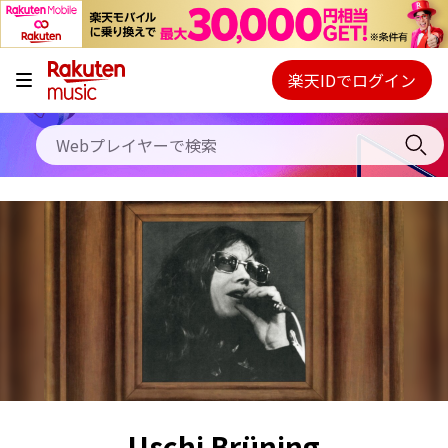
キャンペーン
料金プラン
楽天IDでログイン
Webプレイヤー
使い方
ご契約内容の確認・変更
ヘルプ
初回30日間無料お試し
Uschi Brüning