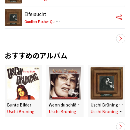
Eifersucht
G
ünther Fischer-Quintett,Uschi Brüning
おすすめのアルバム
Bunte Bilder
Wenn du schläfst, mein Kind
Uschi Brüning Und Das Günther Fischer-Quintett
U
schi Brüning,Günther Fischer-Quintett
Uschi Brüning
Uschi Brüning