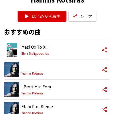
はじめから再生
シェア
おすすめの曲
Mazi Os To Ximeroma with Yiannis Kotsiras
Eleni Tsaligopoulou
...
Yiannis Kotsiras
I Proti Mas Fora
Yiannis Kotsiras
Ftani Pou Kleme
Yiannis Kotsiras