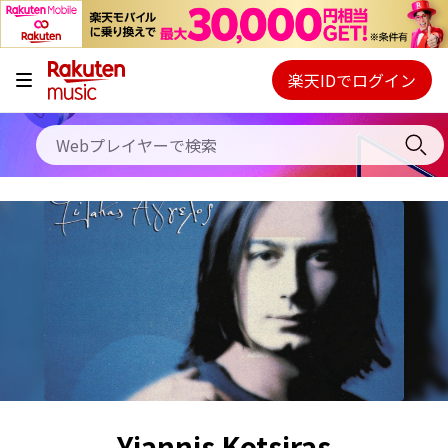
キャンペーン
料金プラン
楽天IDでログイン
Webプレイヤー
使い方
ご契約内容の確認・変更
ヘルプ
初回30日間無料お試し
Yiannis Kotsiras