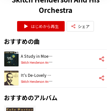
Orchestra
はじめから再生
シェア
おすすめの曲
A Study in Moe's Art
S
kitch Henderson And His Orchestra
It's De-Lovely - (From "Red, Hot And Blue")
S
kitch Henderson And His Orchestra
おすすめのアルバム