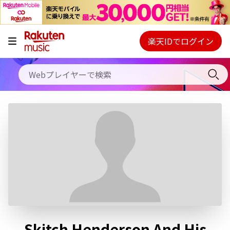
キャンペーン
料金プラン
楽天IDでログイン
Webプレイヤー
使い方
ご契約内容の確認・変更
ヘルプ
初回30日間無料お試し
Skitch Henderson And His