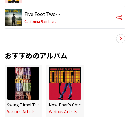
Five Foot Two, Eyes of Blue
California Ramblers
おすすめのアルバム
Swing Time! The Fabulous Big Band Era 1925 - 1955
Now That's Chicago
Various Artists
Various Artists