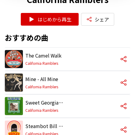
はじめから再生
シェア
おすすめの曲
The Camel Walk
California Ramblers
Mine - All Mine
California Ramblers
Sweet Georgia Brown
California Ramblers
Steambot Bill (Trad)
California Ramblers