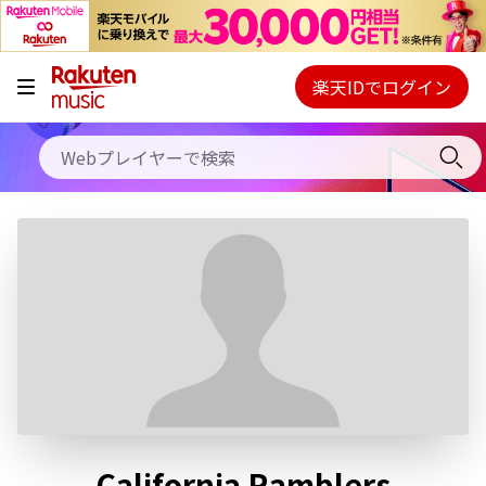
キャンペーン
料金プラン
楽天IDでログイン
Webプレイヤー
使い方
ご契約内容の確認・変更
ヘルプ
初回30日間無料お試し
California Ramblers